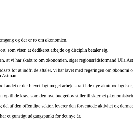
i fremgang og der er ro om økonomien.
, som viser, at dedikeret arbejde og disciplin betaler sig.
ten, at vi har skabt ro om økonomien, siger regionsrådsformand Ulla As
ats for at indfri de aftaler, vi har lavet med regeringen om økonomi og a
la Astman.
t andet er der blevet lagt meget arbejdskraft i de nye akutmodtagelser, 
n op til de krav, som den nye budgetlov stiller til skærpet økonomistyri
lig del af den offentlige sektor, leverer den forventede aktivitet og de
 har et gunstigt udgangspunkt for det nye år.