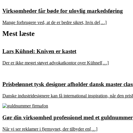
Virksomheder får bøde for ulovlig markedsføring
Mange forbrugere ved, at de er bedre sikret, hvis de[…]
Mest læste
Lars Kühnel: Kniven er kastet
Der er ikke meget støvet advokatkontor over Kühnel[…]
Prisbelønnet tysk designer afholder dansk master clas
Danske industridesignere kan få international inspiration, når den pri
Gør din virksomhed professionel med et guldnummer
Når vi ser reklamer i fjernsynet, der tilbyder en[…]