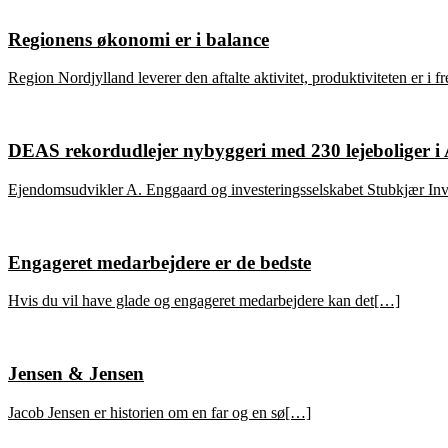
Regionens økonomi er i balance
Region Nordjylland leverer den aftalte aktivitet, produktiviteten er i
DEAS rekordudlejer nybyggeri med 230 lejeboliger i
Ejendomsudvikler A. Enggaard og investeringsselskabet Stubkjær In
Engageret medarbejdere er de bedste
Hvis du vil have glade og engageret medarbejdere kan det[…]
Jensen & Jensen
Jacob Jensen er historien om en far og en sø[…]