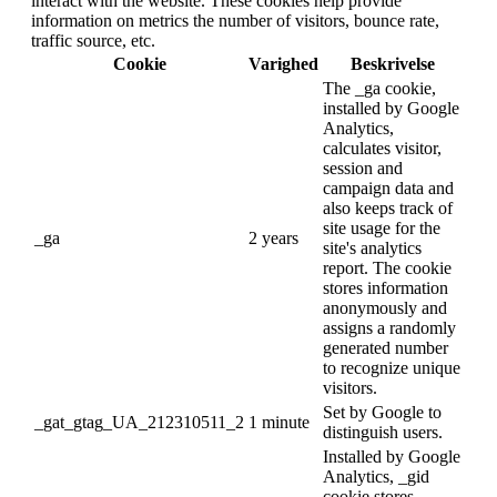
interact with the website. These cookies help provide
information on metrics the number of visitors, bounce rate,
traffic source, etc.
Cookie
Varighed
Beskrivelse
The _ga cookie,
installed by Google
Analytics,
calculates visitor,
session and
campaign data and
also keeps track of
site usage for the
_ga
2 years
site's analytics
report. The cookie
stores information
anonymously and
assigns a randomly
generated number
to recognize unique
visitors.
Set by Google to
_gat_gtag_UA_212310511_2
1 minute
distinguish users.
Installed by Google
Analytics, _gid
cookie stores