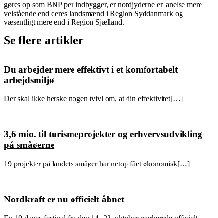
gøres op som BNP per indbygger, er nordjyderne en anelse mere
velstående end deres landsmænd i Region Syddanmark og
væsentligt mere end i Region Sjælland.
Se flere artikler
Du arbejder mere effektivt i et komfortabelt
arbejdsmiljø
Der skal ikke herske nogen tvivl om, at din effektivitet[…]
3,6 mio. til turismeprojekter og erhvervsudvikling
på småøerne
19 projekter på landets småøer har netop fået økonomisk[…]
Nordkraft er nu officielt åbnet
En 10 dages festival fra den 14.-23. oktober markerede officielt