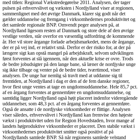
med titlen: Regional Vækstredegørelse 2011. Analysen, der tager
pulsen på erhvervslivet og væksten i Nordjylland viser at regionen,
sammenlignet med det øvrige Danmark, klarer sig godt når det
gælder uddannelse og fremgang i virksomhedernes produktivitet og
det samlede regionale BNP. Omvendt peger analysen på, at
Nordjylland ligesom resten af Danmark og store dele af den øvrige
vestlige verden, står overfor en væsentlig udfordring de kommende
år. Her vil store årgange forlade arbejdsmarkedet, mens de årgange,
der er på vej ind, er relativt små. Derfor er der risiko for, at der på
længere sigt kan opstå mangel på arbejdskraft, selvom udviklingen
først forventes at slå igennem, når den aktuelle krise er ovre. Trods
de bedre jobudsigter på den lange bane, så læner de nordjyske unge
sig ikke tilbage og venter på de bedre tider, tværtimod, viser
analysen. De unge har nemlig så travlt med at uddanne sig til
fremtiden, at Nordjylland i dag er den af de fem danske regioner,
hvor flest unge ventes at tage en ungdomsuddannelse. Hele 85,7 pct.
af en årgang forventes at gennemføre en ungdomsuddannelse, og
samtidig ligger Nordjylland også højt placeret indenfor videregående
uddannelser, som 48,3 pct. af en årgang forventes at gennemføre.
Også de ansatte i de nordjyske virksomheder er flittige. Analysen
viser således, erhvervslivet i Nordjylland kan fremvise den højeste
vækst i produktivitet uden for Region Hovedstaden, hvor mange af
landets højproduktive virksomheder er placeret. Den stabile vækst i
virksomhedernes produktivitet smitter også positivt af på
Nordjyllands samlede BNP. Så når regionens samlede velstand