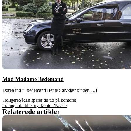
Mød Madame Bedemand
Døren ind til bedemand Bente Sølvkjær binder.[…]
Tidligere
Sådan sparer du tid på kontoret
Trænger du til et nyt kontor?
Næste
Relaterede artikler