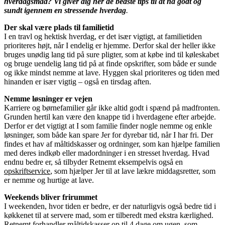
hverdagsmad? Vi giver dig her de bedste tips til at nå godt og
sundt igennem en stressende hverdag
.
Der skal være plads til familietid
I en travl og hektisk hverdag, er det især vigtigt, at familietiden
prioriteres højt, når I endelig er hjemme. Derfor skal der heller ikke
bruges unødig lang tid på sure pligter, som at købe ind til køleskabet
og bruge uendelig lang tid på at finde opskrifter, som både er sunde
og ikke mindst nemme at lave. Hyggen skal prioriteres og tiden med
hinanden er især vigtig – også en tirsdag aften.
Nemme løsninger er vejen
Karriere og børnefamilier går ikke altid godt i spænd på madfronten.
Grunden hertil kan være den knappe tid i hverdagene efter arbejde.
Derfor er det vigtigt at I som familie finder nogle nemme og enkle
løsninger, som både kan spare Jer for dyrebar tid, når I har fri. Der
findes et hav af måltidskasser og ordninger, som kan hjælpe familien
med deres indkøb eller madordninger i en stresset hverdag. Hvad
endnu bedre er, så tilbyder Retnemt eksempelvis også en
opskriftservice
, som hjælper Jer til at lave lækre middagsretter, som
er nemme og hurtige at lave.
Weekends bliver frirummet
I weekenden, hvor tiden er bedre, er der naturligvis også bedre tid i
køkkenet til at servere mad, som er tilberedt med ekstra kærlighed.
Retnemt forhandler måltidskasser op til 4 dage om ugen, som