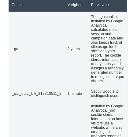
Cookie
Varighed
Beskrivelse
The _ga cookie,
installed by Google
Analytics,
calculates visitor,
session and
campaign data and
also keeps track of
site usage for the
_ga
2 years
site's analytics
report. The cookie
stores information
anonymously and
assigns a randomly
generated number
to recognize unique
visitors.
Set by Google to
_gat_gtag_UA_212310511_2
1 minute
distinguish users.
Installed by Google
Analytics, _gid
cookie stores
information on how
visitors use a
website, while also
creating an
analytics report of