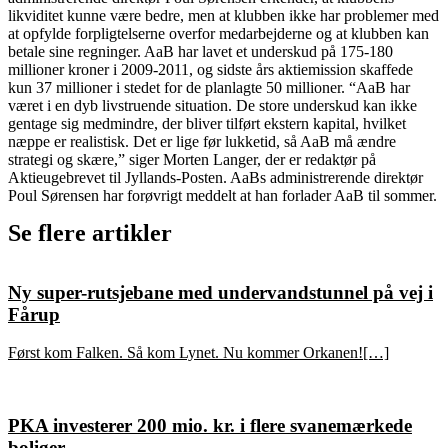
likviditet kunne være bedre, men at klubben ikke har problemer med
at opfylde forpligtelserne overfor medarbejderne og at klubben kan
betale sine regninger. AaB har lavet et underskud på 175-180
millioner kroner i 2009-2011, og sidste års aktiemission skaffede
kun 37 millioner i stedet for de planlagte 50 millioner. “AaB har
været i en dyb livstruende situation. De store underskud kan ikke
gentage sig medmindre, der bliver tilført ekstern kapital, hvilket
næppe er realistisk. Det er lige før lukketid, så AaB må ændre
strategi og skære,” siger Morten Langer, der er redaktør på
Aktieugebrevet til Jyllands-Posten. AaBs administrerende direktør
Poul Sørensen har forøvrigt meddelt at han forlader AaB til sommer.
Se flere artikler
Ny super-rutsjebane med undervandstunnel på vej i
Fårup
Først kom Falken. Så kom Lynet. Nu kommer Orkanen![…]
PKA investerer 200 mio. kr. i flere svanemærkede
boliger