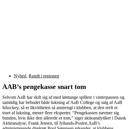
Nyhed
,
Rundt i regionen
AAB’s pengekasse snart tom
Selvom AaB har skilt sig af med løntunge spillere i vinterpausen og
samtidig har bebudet både lukning af AaB College og salg af AaB
Ishockey, så er likviditeten så anstrengt i klubben, at den reelt er
truet af lukning, mener flere eksperter. “Pengekassen nærmer sig
bunden, hvis ikke den allerede er tom,” siger aktieanalytiker i Dansk
Aktieanalyse, Frank Jensen, til Jyllands-Posten.AaB’s
administrerende direktør Poul Sørensen erkender, at klubbens