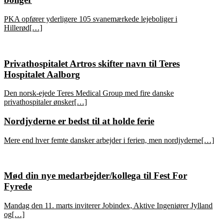
PKA opfører yderligere 105 svanemærkede lejeboliger i
Hillerød[…]
Privathospitalet Artros skifter navn til Teres
Hospitalet Aalborg
Den norsk-ejede Teres Medical Group med fire danske
privathospitaler ønsker[…]
Nordjyderne er bedst til at holde ferie
Mere end hver femte dansker arbejder i ferien, men nordjyderne[…]
Mød din nye medarbejder/kollega til Fest For
Fyrede
Mandag den 11. marts inviterer Jobindex, Aktive Ingeniører Jylland
og[…]