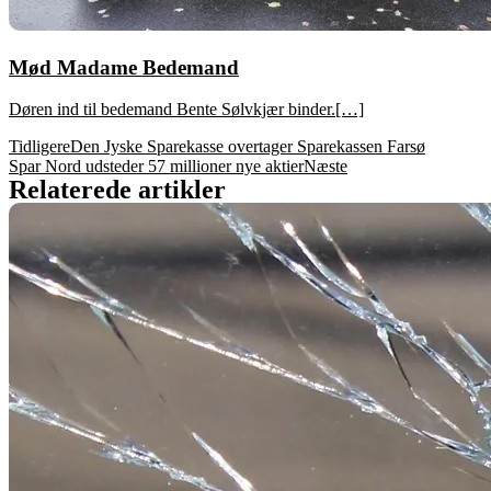
Mød Madame Bedemand
Døren ind til bedemand Bente Sølvkjær binder.[…]
Tidligere
Den Jyske Sparekasse overtager Sparekassen Farsø
Spar Nord udsteder 57 millioner nye aktier
Næste
Relaterede artikler