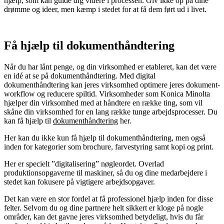
hjælp, som kan guide dig videre i processen. Giv ikke op på dine
drømme og ideer, men kæmp i stedet for at få dem ført ud i livet.
Få hjælp til dokumenthåndtering
Når du har lånt penge, og din virksomhed er etableret, kan det være
en idé at se på dokumenthåndtering. Med digital
dokumenthåndtering kan jeres virksomhed optimere jeres dokument-
workflow og reducere spiltid. Virksomheder som Konica Minolta
hjælper din virksomhed med at håndtere en række ting, som vil
skåne din virksomhed for en lang række tunge arbejdsprocesser. Du
kan få hjælp til
dokumenthåndtering
her.
Her kan du ikke kun få hjælp til dokumenthåndtering, men også
inden for kategorier som brochure, farvestyring samt kopi og print.
Her er specielt ”digitalisering” nøgleordet. Overlad
produktionsopgaverne til maskiner, så du og dine medarbejdere i
stedet kan fokusere på vigtigere arbejdsopgaver.
Det kan være en stor fordel at få professionel hjælp inden for disse
felter. Selvom du og dine partnere helt sikkert er kloge på nogle
områder, kan det gavne jeres virksomhed betydeligt, hvis du får