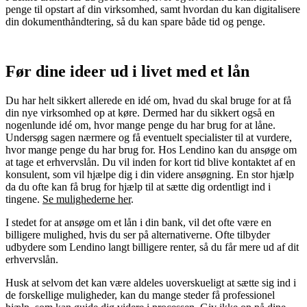
penge til opstart af din virksomhed, samt hvordan du kan digitalisere
din dokumenthåndtering, så du kan spare både tid og penge.
Før dine ideer ud i livet med et lån
Du har helt sikkert allerede en idé om, hvad du skal bruge for at få
din nye virksomhed op at køre. Dermed har du sikkert også en
nogenlunde idé om, hvor mange penge du har brug for at låne.
Undersøg sagen nærmere og få eventuelt specialister til at vurdere,
hvor mange penge du har brug for. Hos Lendino kan du ansøge om
at tage et erhvervslån. Du vil inden for kort tid blive kontaktet af en
konsulent, som vil hjælpe dig i din videre ansøgning. En stor hjælp
da du ofte kan få brug for hjælp til at sætte dig ordentligt ind i
tingene.
Se mulighederne her
.
I stedet for at ansøge om et lån i din bank, vil det ofte være en
billigere mulighed, hvis du ser på alternativerne. Ofte tilbyder
udbydere som Lendino langt billigere renter, så du får mere ud af dit
erhvervslån.
Husk at selvom det kan være aldeles uoverskueligt at sætte sig ind i
de forskellige muligheder, kan du mange steder få professionel