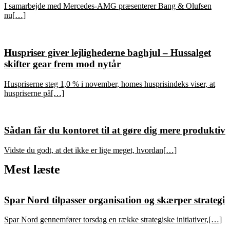
I samarbejde med Mercedes-AMG præsenterer Bang & Olufsen
nu[…]
Huspriser giver lejlighederne baghjul – Hussalget
skifter gear frem mod nytår
Huspriserne steg 1,0 % i november, homes husprisindeks viser, at
huspriserne på[…]
Sådan får du kontoret til at gøre dig mere produktiv
Vidste du godt, at det ikke er lige meget, hvordan[…]
Mest læste
Spar Nord tilpasser organisation og skærper strategi
Spar Nord gennemfører torsdag en række strategiske initiativer,[…]