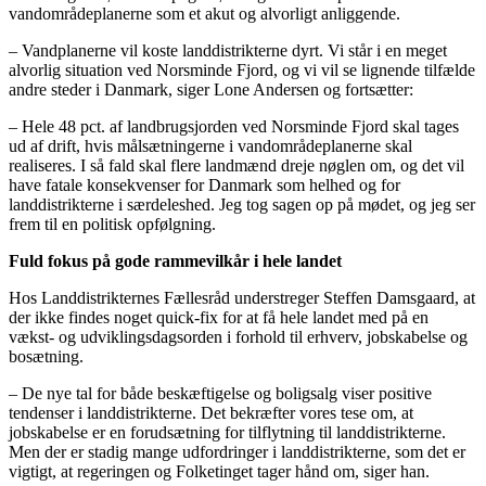
vandområdeplanerne som et akut og alvorligt anliggende.
– Vandplanerne vil koste landdistrikterne dyrt. Vi står i en meget
alvorlig situation ved Norsminde Fjord, og vi vil se lignende tilfælde
andre steder i Danmark, siger Lone Andersen og fortsætter:
– Hele 48 pct. af landbrugsjorden ved Norsminde Fjord skal tages
ud af drift, hvis målsætningerne i vandområdeplanerne skal
realiseres. I så fald skal flere landmænd dreje nøglen om, og det vil
have fatale konsekvenser for Danmark som helhed og for
landdistrikterne i særdeleshed. Jeg tog sagen op på mødet, og jeg ser
frem til en politisk opfølgning.
Fuld fokus på gode rammevilkår i hele landet
Hos Landdistrikternes Fællesråd understreger Steffen Damsgaard, at
der ikke findes noget quick-fix for at få hele landet med på en
vækst- og udviklingsdagsorden i forhold til erhverv, jobskabelse og
bosætning.
– De nye tal for både beskæftigelse og boligsalg viser positive
tendenser i landdistrikterne. Det bekræfter vores tese om, at
jobskabelse er en forudsætning for tilflytning til landdistrikterne.
Men der er stadig mange udfordringer i landdistrikterne, som det er
vigtigt, at regeringen og Folketinget tager hånd om, siger han.