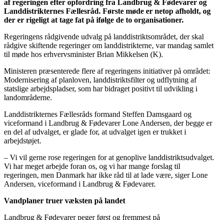
af regeringen efter opfordring fra Landbrug & Fødevarer og
Landdistrikternes Fællesråd. Første møde er netop afholdt, og
der er rigeligt at tage fat på ifølge de to organisationer.
Regeringens rådgivende udvalg på landdistriktsområdet, der skal
rådgive skiftende regeringer om landdistrikterne, var mandag samlet
til møde hos erhvervsminister Brian Mikkelsen (K).
Ministeren præsenterede flere af regeringens initiativer på området:
Modernisering af planloven, landdistriktsfilter og udflytning af
statslige arbejdspladser, som har bidraget positivt til udvikling i
landområderne.
Landdistrikternes Fællesråds formand Steffen Damsgaard og
viceformand i Landbrug & Fødevarer Lone Andersen, der begge er
en del af udvalget, er glade for, at udvalget igen er trukket i
arbejdstøjet.
– Vi vil gerne rose regeringen for at genoplive landdistriktsudvalget.
Vi har meget arbejde foran os, og vi har mange forslag til
regeringen, men Danmark har ikke råd til at lade være, siger Lone
Andersen, viceformand i Landbrug & Fødevarer.
Vandplaner truer væksten på landet
Landbrug & Fødevarer peger først og fremmest på