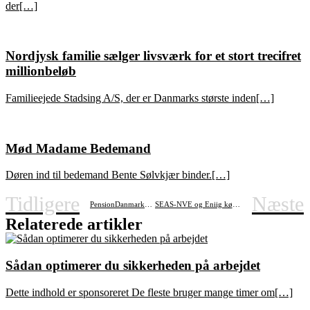
der[…]
Nordjysk familie sælger livsværk for et stort trecifret
millionbeløb
Familieejede Stadsing A/S, der er Danmarks største inden[…]
Mød Madame Bedemand
Døren ind til bedemand Bente Sølvkjær binder.[…]
Tidligere
Næste
PensionDanmarks investeringer i nybyggeri giver 10.000 job
SEAS-NVE og Eniig køber naturgasselskab med 215.000 naturgaskunder
Relaterede artikler
Sådan optimerer du sikkerheden på arbejdet
Dette indhold er sponsoreret De fleste bruger mange timer om[…]