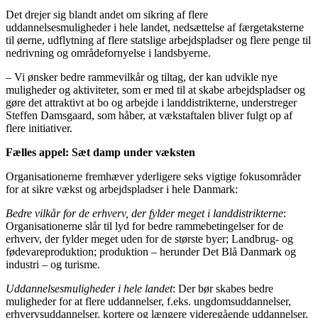
Det drejer sig blandt andet om sikring af flere
uddannelsesmuligheder i hele landet, nedsættelse af færgetaksterne
til øerne, udflytning af flere statslige arbejdspladser og flere penge til
nedrivning og områdefornyelse i landsbyerne.
– Vi ønsker bedre rammevilkår og tiltag, der kan udvikle nye
muligheder og aktiviteter, som er med til at skabe arbejdspladser og
gøre det attraktivt at bo og arbejde i landdistrikterne, understreger
Steffen Damsgaard, som håber, at vækstaftalen bliver fulgt op af
flere initiativer.
Fælles appel: Sæt damp under væksten
Organisationerne fremhæver yderligere seks vigtige fokusområder
for at sikre vækst og arbejdspladser i hele Danmark:
Bedre vilkår for de erhverv, der fylder meget i landdistrikterne
:
Organisationerne slår til lyd for bedre rammebetingelser for de
erhverv, der fylder meget uden for de største byer; Landbrug- og
fødevareproduktion; produktion – herunder Det Blå Danmark og
industri – og turisme.
Uddannelsesmuligheder i hele landet
: Der bør skabes bedre
muligheder for at flere uddannelser, f.eks. ungdomsuddannelser,
erhvervsuddannelser, kortere og længere videregående uddannelser,