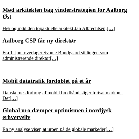
Mød arkitekten bag vinderstrategien for Aalborg
Øst
Hør og mød den topaktuelle arkitekt Jan Albrechtsen,[…]
Aalborg CSP får ny direktør
Fra 1. juni overtager Svante Bundgaard stillingen som
administrerende direktør[…]
Mobil datatrafik fordoblet på et år
Danskernes forbrug af mobilt bredbånd stiger fortsat markant.
Det[…]
Global uro dæmper optimismen i nordjysk
erhvervsliv
En ny analyse viser, at uroen på de globale markeder[…]