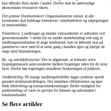
kan tilbydes flere steder i landet. Derfor skal de nødvendige
økonomiske ressourcer sikres.
Det grønne Danmarkskort
: Organisationerne mener, at alle
kommuner skal inddrage lodsejerne i udarbejdelsen og udpegningen
af naturområder.
Pantebreve
: Landbruget og mindre virksomheder er udfordret ved
generationsskifte. I stedet for en samlet skattebetaling ved salg af
landbrugsejendomme til unge landmænd, kan en løbende skat på
pantebreve være med til at sætte gang i handlen igen og hjælpe de
unge med finansieringen.
By- og områdefornyelse
: Der er afgørende, at forbedre selve
bygningsmassen samt arealerne mellem bygninger uden for de store
byer. Derfor bør regeringen annullerer beskæringen af puljerne.
Jordfordeling
: På mange landbrugsbedrifter ligger jorderne spredt
grundet strukturudviklingen. Det mindsker effektiviteten og øger
både tidsforbrug og transportomkostninger. Bedre mulighed for
jordfordeling vil være en gevinst for klimaet og naboskabet i
lokalsamfundet.
Se flere artikler