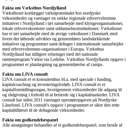
Fakta om Væksthus Nordjylland
Væksthuset kortlægger vækstpotentialet hos nordjyske
virksomheder og varetager en række regionale erhvervsfremme
initiativer i Nordjylland i tæt samarbejde med klyngeorganisationer,
lokale erhvervskontorer samt uddannelsesinstitutioner. Væksthuset
har et tæt samarbejde med de øvrige væksthuset i Danmark med
hvem der løbende udvikles og gennemføres landsdækkende
initiativer og programmer samt deltager i internationale samarbejder
med erhvervsfremme-organisationer i Europa. Væksthus
Nordjylland har tidligere erfaringer med det nationale
rammeprogram Vækst via Ledelse. Væksthus Nordjyllands opgave i
programmet er planlægning og gennemførelse af camps.
Fakta om LIVA consult
LIVA consult er et konsulenthus bl.a. med speciale i funding,
kapitalcoaching og investeringsforløb. LIVA consult er et
kapitalformidlingsorgan, hvorigennem virksomheder får adgang til
og rådgivning i forhold til at befærde sig i kapitalmarkedet. LIVA
consult har siden 2011 varetaget operatøropgaven på Nordjyske
Lånefond. LIVA consult’s opgave i programmet er sikre den rette
kapitaltilførsel til de deltagende virksomheder.
Fakta om godkendelsespanel
Alle ansøgninger behandles af et godkendelsespanel, som består af