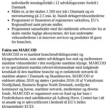
individuelle træningsforløb i 12 udviklingscentre fordelt i
Danmark
Målet er, at der skabes 1.500 nye job i Danmark og en
meromsætning på 2,5 mia. kr. blandt deltagervirksomhederne
Programmet er finansieret af regionernes vækstfora, EU’s
Regionalfond samt private midler.
Programmet samarbejder med det etablerede erhvervsliv for at
skabe stærke faglige økosystemer, der kan understøtte
virksomhederne i at innovere services og produkter til gavn
for branchen.
Fakta om MARCOD
MARCOD er et maritimt brancheudviklingscenter og
klyngesekretariat, som støtter udviklingen hos små og mellemstore
maritime virksomheder i den nordjyske maritime klynge. MARCOD
er en specialiseret maritim erhvervsfremmeaktør med indgående
kendskab til den maritime branche og et omfattende netværk til
maritime aktører i Danmark og Skandinavien. MARCOD er
etableret ultimo 2010 og støttes i perioden 2016-18 af Vækstforum
Nordjylland, Business Region North Denmark, nordjyske
kommuner og havne, maritime netværk, medlemmer og diverse
fonde. MARCOD er organiseret som en fond og har base i
Frederikshavn med satellitkontor på Aalborg Havn. Centret har i alt
ni ansatte og er sølvcertificeret i henhold til EU’s fælles
klyngeinitiativ ECEI.