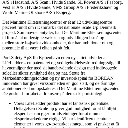
A/S i Hadsund, A/S Scan i Hvide Sande, SL Power A/S i Faaborg,
Vest-El A/S i Hvide Sande, VMS Group A/S i Frederikshavn og
World Marine Offshore A/S i Esbjerg.
Det Maritime Elitetræningscenter er ét af 12 udviklingscentre
placeret rundt om i Danmark i det nationale Scale-Up Denmark
projekt. Som navnet antyder, har Det Maritime Elitetræningscenter
til formål at understøtte væksten og udviklingen i små og
mellemstore højvækstvirksomheder, der har ambitioner om og
potentiale til at være i eliten på sit felt.
Port-Safety ApS fra København er en nystartet udvikler af
LifeLadder – en patenteret og vedligeholdelsesfri redningsstige til
havnemiljøer der med sit banebrydende design med indbyggede
solceller sikrer synlighed dag og nat. Støtte fra
Markedsmodningsfonden og ny investorkapital fra BOREAN
Innovation har givet virksomheden en god start, og de tårnhøje
ambitioner skal nu opskaleres i Det Maritime Elitetræningscenter.
De ønsker i forløbet at fokusere på deres eksportstrategi:
Vores LifeLadder produkt har et fantastisk potentiale.
Deltagelsen i Scale-up giver god mulighed for at få tilført
ekspertise som øger forudsætninger for at ramme
eksportmarkederne rigtigt. Vi har identificeret centrale
elementer i vores go-to-market strategi, som vi ønsker at få