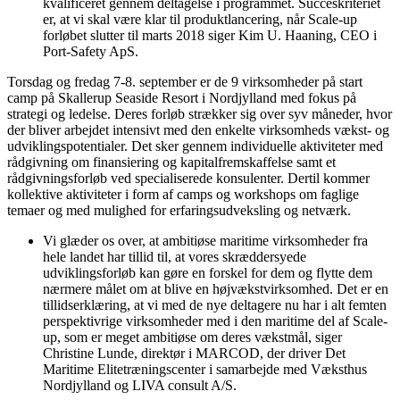
kvalificeret gennem deltagelse i programmet. Succeskriteriet
er, at vi skal være klar til produktlancering, når Scale-up
forløbet slutter til marts 2018 siger Kim U. Haaning, CEO i
Port-Safety ApS.
Torsdag og fredag 7-8. september er de 9 virksomheder på start
camp på Skallerup Seaside Resort i Nordjylland med fokus på
strategi og ledelse. Deres forløb strækker sig over syv måneder, hvor
der bliver arbejdet intensivt med den enkelte virksomheds vækst- og
udviklingspotentialer. Det sker gennem individuelle aktiviteter med
rådgivning om finansiering og kapitalfremskaffelse samt et
rådgivningsforløb ved specialiserede konsulenter. Dertil kommer
kollektive aktiviteter i form af camps og workshops om faglige
temaer og med mulighed for erfaringsudveksling og netværk.
Vi glæder os over, at ambitiøse maritime virksomheder fra
hele landet har tillid til, at vores skræddersyede
udviklingsforløb kan gøre en forskel for dem og flytte dem
nærmere målet om at blive en højvækstvirksomhed. Det er en
tillidserklæring, at vi med de nye deltagere nu har i alt femten
perspektivrige virksomheder med i den maritime del af Scale-
up, som er meget ambitiøse om deres vækstmål, siger
Christine Lunde, direktør i MARCOD, der driver Det
Maritime Elitetræningscenter i samarbejde med Væksthus
Nordjylland og LIVA consult A/S.