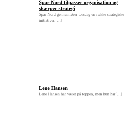
Spar Nord tilpasser organisation og
skærper strategi
Spar Nord gennemfører torsdag en række strategiske
initiativer,[…]
Lene Hansen
Lene Hansen har været på toppen, men hun har[…]