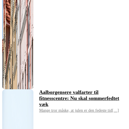
Aalborgensere valfarter til
fitnesscentre: Nu skal sommerfedtet
væk
Mange tror måske, at julen er den fedeste tid[…]