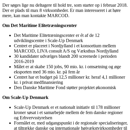
Der søges lige nu deltagere til hold tre, som starter op i februar 2018.
Der er plads til max 8 virksomheder. Er man interesseret i at høre
mere, kan man kontakte MARCOD.
Om Det Maritime Elitetræningscenter
Det Maritime Elitetræningscenter er ét af de 12
udviklingscentre i Scale-Up Denmark
Centret er placeret i Nordjylland i et konsortium mellem
MARCOD, LIVA consult A/S og Væksthus Nordjylland
30 kandidater udvælges blandt 200 screenede i perioden
2016-2019
Målet er at skabe 150 jobs, 90 mio. kr. i omsætning og øge
eksporten med 36 mio. kr. på fem år
Centret har et budget på 12,5 millioner kr. heraf 4,1 millioner
kr. i privat medfinansiering
Den Danske Maritime Fond støtter projektet økonomisk
Om Scale-Up Denmark
Scale-Up Denmark er et nationalt initiativ til 178 millioner
kroner søsat i et samarbejde mellem de fem danske regioner
og Erhvervsstyrelsen
Formålet er, med udgangspunkt i de regionale specialiseringer,
at tiltrække danske og internationale højvækstvirksomheder til